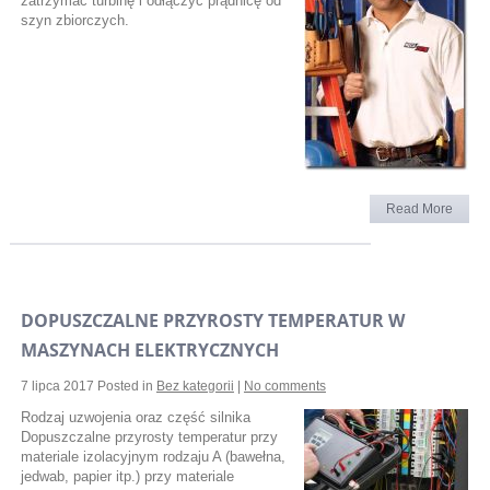
zatrzymać turbinę i odłączyć prądnicę od
szyn zbiorczych.
Read More
DOPUSZCZALNE PRZYROSTY TEMPERATUR W
MASZYNACH ELEKTRYCZNYCH
7 lipca 2017
Posted in
Bez kategorii
|
No comments
Rodzaj uzwojenia oraz część silnika
Dopuszczalne przyrosty temperatur przy
materiale izolacyjnym rodzaju A (bawełna,
jedwab, papier itp.) przy materiale