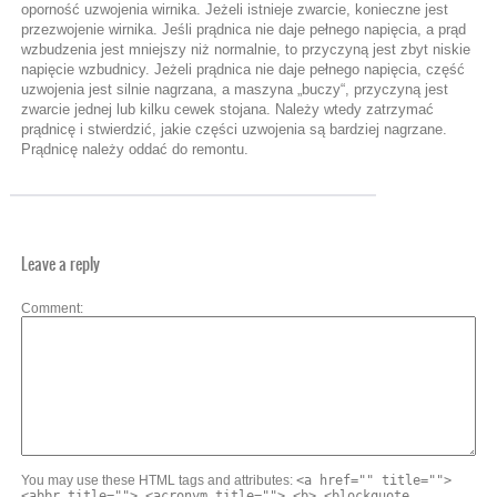
oporność uzwojenia wirnika. Jeżeli istnieje zwarcie, konieczne jest
przezwojenie wirnika. Jeśli prądnica nie daje pełnego napięcia, a prąd
wzbudzenia jest mniejszy niż normalnie, to przyczyną jest zbyt niskie
napięcie wzbudnicy. Jeżeli prądnica nie daje pełnego napięcia, część
uzwojenia jest silnie nagrzana, a maszyna „buczy“, przyczyną jest
zwarcie jednej lub kilku cewek stojana. Należy wtedy zatrzymać
prądnicę i stwierdzić, jakie części uzwojenia są bardziej nagrzane.
Prądnicę należy oddać do remontu.
Leave a reply
Comment
You may use these HTML tags and attributes:
<a href="" title="">
<abbr title=""> <acronym title=""> <b> <blockquote