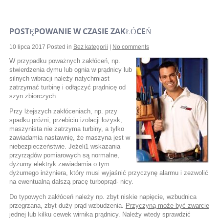
POSTĘPOWANIE W CZASIE ZAKŁÓCEŃ
10 lipca 2017
Posted in
Bez kategorii
|
No comments
W przypadku poważnych zakłóceń, np.
stwierdzenia dymu lub ognia w prądnicy lub
silnych wibracji należy natychmiast
zatrzymać turbinę i odłączyć prądnicę od
szyn zbiorczych.
Przy lżejszych zakłóceniach, np. przy
spadku próżni, przebiciu izolacji łożysk,
maszynista nie zatrzyma turbiny, a tylko
zawiadamia nastawnię, że maszyna jest w
niebezpieczeństwie. Jeżeli1 wskazania
przyrządów pomiarowych są normalne,
dyżurny elektryk zawiadamia o tym
dyżurnego inżyniera, który musi wyjaśnić przyczynę alarmu i zezwolić
na ewentualną dalszą pracę turboprąd- nicy.
Do typowych zakłóceń należy np. zbyt niskie napięcie, wzbudnica
przegrzana, zbyt duży prąd wzbudzenia.
Przyczyną może być zwarcie
jednej lub kilku cewek wirnika prądnicy. Należy wtedy sprawdzić