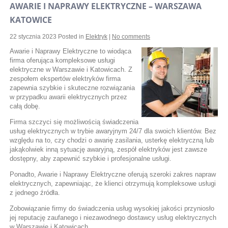
AWARIE I NAPRAWY ELEKTRYCZNE – WARSZAWA
KATOWICE
22 stycznia 2023
Posted in
Elektryk
|
No comments
Awarie i Naprawy Elektryczne to wiodąca
firma oferująca kompleksowe usługi
elektryczne w Warszawie i Katowicach. Z
zespołem ekspertów elektryków firma
zapewnia szybkie i skuteczne rozwiązania
w przypadku awarii elektrycznych przez
całą dobę.
Firma szczyci się możliwością świadczenia
usług elektrycznych w trybie awaryjnym 24/7 dla swoich klientów. Bez
względu na to, czy chodzi o awarię zasilania, usterkę elektryczną lub
jakąkolwiek inną sytuację awaryjną, zespół elektryków jest zawsze
dostępny, aby zapewnić szybkie i profesjonalne usługi.
Ponadto, Awarie i Naprawy Elektryczne oferują szeroki zakres napraw
elektrycznych, zapewniając, że klienci otrzymują kompleksowe usługi
z jednego źródła.
Zobowiązanie firmy do świadczenia usług wysokiej jakości przyniosło
jej reputację zaufanego i niezawodnego dostawcy usług elektrycznych
w Warszawie i Katowicach.