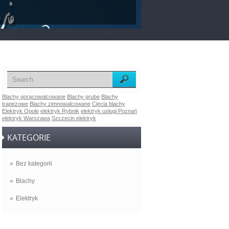
Blachy gorącowalcowane
Blachy grube
Blachy
trapezowe
Blachy zimnowalcowane
Cięcia blachy
Elektryk Opole
elektryk Rybnik
elektryk usługi Poznań
elektryk Warszawa
Szczecin elektryk
KATEGORIE
Bez kategorii
Blachy
Elektryk