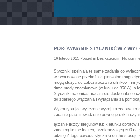
PORÓWNANIE STYCZNIKÓW Z WYŁ
16 lutego 2015
Posted in
Bez kategorii
|
No comme
Styczniki spełniają te same zadania co wyłąc
we wbudowane przekaźniki pierwotne magnetycz
mogą służyć do zabezpieczania silników i inny
duże prądy znamionowe (w kraju do 350 A), a ic
Styczniki natomiast nadają się doskonałe do 
do zdalnego
włączania i wyłączania za pomoc
Wykorzystując wyliczone wyżej zalety styczni
zadanie prae- irowadzenie pewnego cyklu czynn
ączanie liczby biegunów lub kierunku obrotow s
znaczną liczbę łączeń, przekraczającą 600 na 
odzinę Z tego powodu styczniki suche stosuje s