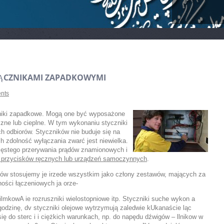
ĄCZNIKAMI ZAPADKOWYMI
nts
zniki zapadkowe. Mogą one być wyposażone
ne lub cieplne. W tym wykonaniu styczniki
ch odbiorów. Styczników nie buduje się na
h zdolność wyłączania zwarć jest niewielka.
częstego przerywania prądów znamionowych i
ą przycisków ręcznych lub urządzeń samoczynnych
.
ków stosujemy je irzede wszystkim jako człony zestawów, mających za
ości łączeniowych ja orze-
ilmkowA ie rozruszniki wielostopniowe itp. Styczniki suche wykon a
godzinę, dv styczniki olejowe wytrzymują zaledwie kUkanaście ląc
ię do sterc i i ciężkich warunkach, np. do napędu dźwigów – llnikow w