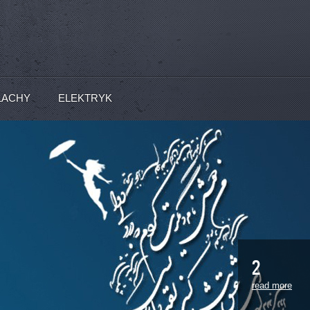
LACHY
ELEKTRYK
2
read more