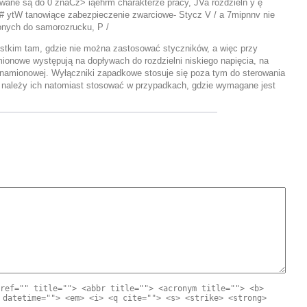
owane są do 0 znaCż> iąehrm charakterze pracy, JVa rozdzielń y ę
p# ytW tanowiące zabezpieczenie zwarciowe- Stycz V / a 7mipnnv nie
onych do samorozrucku, P /
stkim tam, gdzie nie można zastosować styczników, a więc przy
onowe występują na dopływach do rozdzielni niskiego napięcia, na
znamionowej. Wyłączniki zapadkowe stosuje się poza tym do sterowania
 należy ich natomiast stosować w przypadkach, gdzie wymagane jest
ref="" title=""> <abbr title=""> <acronym title=""> <b>
 datetime=""> <em> <i> <q cite=""> <s> <strike> <strong>