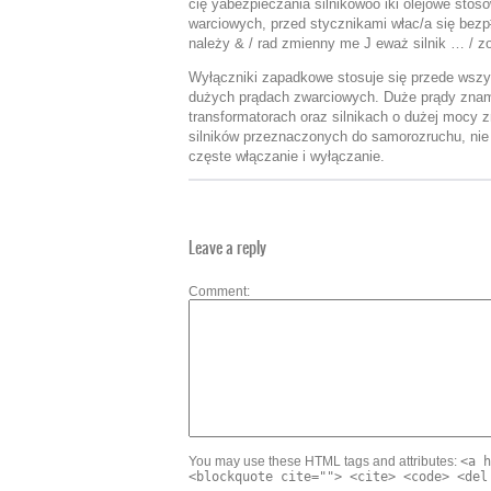
cię yabezpieczania silnikówoó iki olejowe stos
warciowych, przed stycznikami włac/a się bez
należy & / rad zmienny me J eważ silnik … / z
Wyłączniki zapadkowe stosuje się przede wszy
dużych prądach zwarciowych. Duże prądy znami
transformatorach oraz silnikach o dużej mocy 
silników przeznaczonych do samorozruchu, nie
częste włączanie i wyłączanie.
Leave a reply
Comment
You may use these HTML tags and attributes:
<a h
<blockquote cite=""> <cite> <code> <del