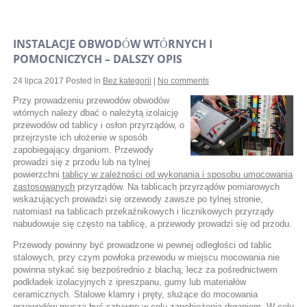
INSTALACJE OBWODÓW WTÓRNYCH I
POMOCNICZYCH – DALSZY OPIS
24 lipca 2017
Posted in
Bez kategorii
|
No comments
Przy prowadzeniu przewodów obwodów
wtórnych należy dbać o należytą izolaicję
przewodów od tablicy i osłon przyrządów, o
przejrzyste ich ułożenie w sposób
zapobiegający drganiom. Przewody
prowadzi się z przodu lub na tylnej
powierzchni
tablicy w zależności od wykonania i sposobu umocowania
zastosowanych
przyrządów. Na tablicach przyrządów pomiarowych
wskazujących prowadzi się orzewody zawsze po tylnej stronie,
natomiast na tablicach przekaźnikowych i licznikowych przyrządy
nabudowuje się często na tablicę, a przewody prowadzi się od przodu.
Przewody powinny być prowadzone w pewnej odległości od tablic
stalowych, przy czym powłoka przewodu w miejscu mocowania nie
powinna stykać się bezpośrednio z blachą, lecz za pośrednictwem
podkładek izolacyjnych z ipreszpanu, gumy lub materiałów
ceramicznych. Stalowe klamry i pręty, służące do mocowania
przewodów muszą być sztywne w celu zapobieżenia drganiom. W celu