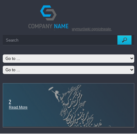
wymurówki ogniotrwałe
,
2
Read More